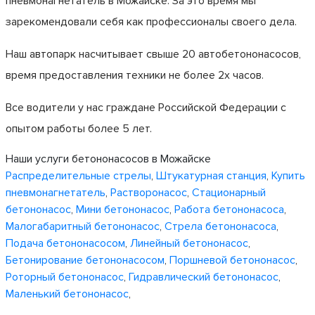
пневмонагнетатель в Можайске. За это время мы
зарекомендовали себя как профессионалы своего дела.
Наш автопарк насчитывает свыше 20 автобетононасосов,
время предоставления техники не более 2х часов.
Все водители у нас граждане Российской Федерации с
опытом работы более 5 лет.
Наши услуги бетононасосов в Можайске
Распределительные стрелы
,
Штукатурная станция
,
Купить
пневмонагнетатель
,
Растворонасос
,
Стационарный
бетононасос
,
Мини бетононасос
,
Работа бетононасоса
,
Малогабаритный бетононасос
,
Стрела бетононасоса
,
Подача бетононасосом
,
Линейный бетононасос
,
Бетонирование бетононасосом
,
Поршневой бетононасос
,
Роторный бетононасос
,
Гидравлический бетононасос
,
Маленький бетононасос
,