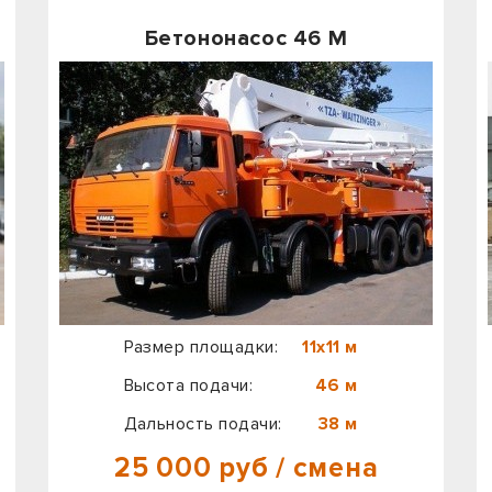
Бетононасос 46 М
Размер площадки:
11х11 м
Высота подачи:
46 м
Дальность подачи:
38 м
25 000 руб / смена