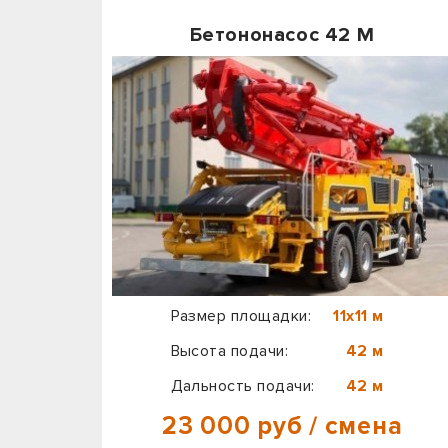
Бетононасос 42 М
Размер площадки:
11х11 м
Высота подачи:
42 м
Дальность подачи:
42 м
23 000 руб / смена