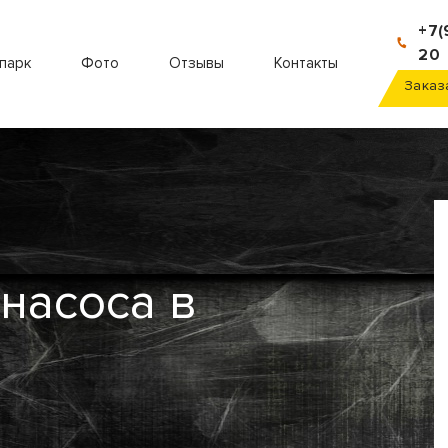
+7(
20
парк
Фото
Отзывы
Контакты
Заказ
насоса в